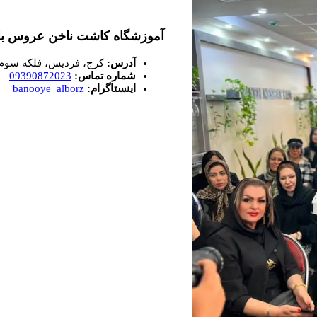
آموزشگاه کاشت ناخن عروس بان
آدرس:
کرج، فردیس، فلکه سوم، جنب بانک ملت، خیاب
شماره تماس:
09390872023
اینستاگرام:
banooye_alborz